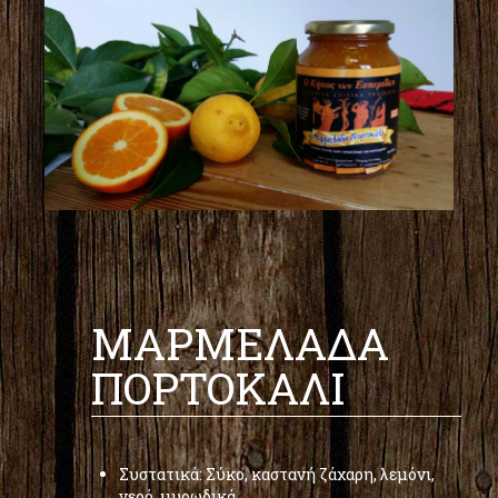
ΜΑΡΜΕΛΑΔΑ
ΠΟΡΤΟΚΑΛΙ
Συστατικά: Σύκο, καστανή ζάχαρη, λεμόνι,
νερό, μυρωδικά