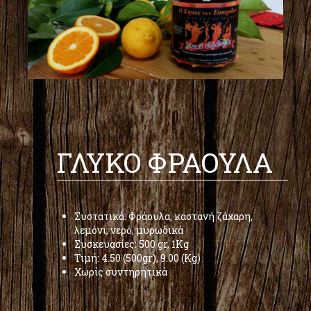
ΓΛΥΚΟ ΦΡΑΟΥΛΑ
Συστατικά: Φράουλα, καστανή ζάχαρη,
λεμόνι, νερό, μυρωδικά
Συσκευασίες: 500 gr, 1Kg
Τιμή: 4.50 (500gr), 9.00 (Kg)
Χωρίς συντηρητικά