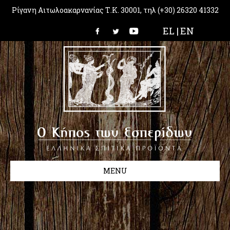
Ρίγανη Αιτωλοακαρνανίας Τ.Κ. 30001, τηλ (+30) 26320 41332
EL |
EN
MENU