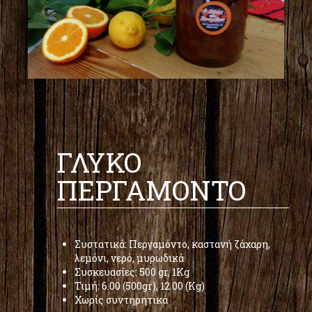
ΓΛΥΚΟ
ΠΕΡΓΑΜΟΝΤΟ
Συστατικά: Περγαμόντο, καστανή ζάχαρη,
λεμόνι, νερό, μυρωδικά
Συσκευασίες: 500 gr, 1Kg
Τιμή: 6.00 (500gr), 12.00 (Kg)
Χωρίς συντηρητικά