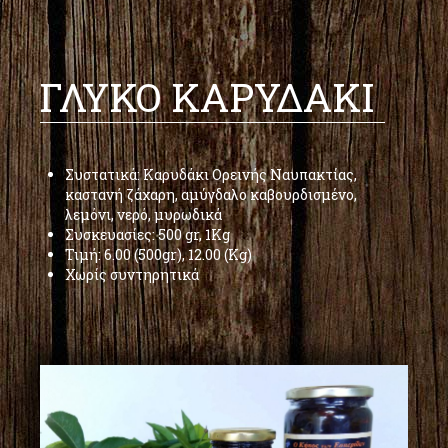
ΓΛΥΚΟ ΚΑΡΥΔΑΚΙ
Συστατικά: Καρυδάκι Ορεινής Ναυπακτίας,
καστανή ζάχαρη, αμύγδαλο καβουρδισμένο,
λεμόνι, νερό, μυρωδικά
Συσκευασίες: 500 gr, 1Kg
Τιμή: 6.00 (500gr), 12.00 (Kg)
Χωρίς συντηρητικά