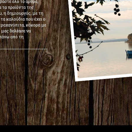
βάστε όλο το άρθρο,
α τα προϊόντα της
υ, η δημιουργός, με τη
τα καλούδια που έχει ο
τραχανόπιτα, κόκορα με
, μας δελέασε να
πάνω από τη