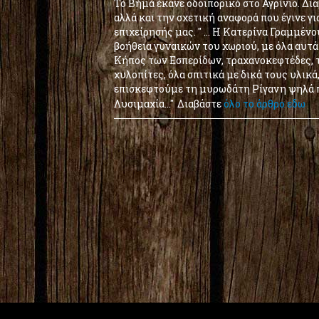
Το Βήμα έκανε οδοιπορικό στο Αγρίνιο. Δια
αλλά και την σχετική αναφορά που έγινε γι
επιχείρησής μας. '' ... Η Κατερίνα Γραμμένο
βοήθεια γυναικών του χωριού, με όλα αυτά 
Κήπος των Εσπερίδων, τραχανοκεφτέδες, 
χυλοπίτες, όλα σπιτικά με δικά τους υλικά
επισκεφτούμε τη μυρωδάτη Ρίγανη ψηλά 
Λυσιμαχία...''
Διαβάστε
όλο το άρθρο εδω